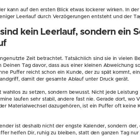
der kann auf den ersten Blick etwas lockerer wirken. In der P
 weniger Leerlauf durch Verzögerungen entsteht und der Tag 
sind kein Leerlauf, sondern ein Sc
uf
ngenutzte Zeit betrachtet. Tatsächlich sind sie in vielen B
n Deinen Tag davor, dass aus einer kleinen Abweichung sof
hne Puffer reicht schon ein Kunde, der zu spät kommt, ein
Handgriff, damit der gesamte Ablauf unter Druck gerät.
cht wahllos zu setzen, sondern bewusst. Nicht jede Leistung
ine laufen sehr stabil, andere fast nie. Gerade dort, wo V
er Materialwechsel dazugehören, ist ein Puffer oft keine Kü
lender ist deshalb nicht der engste Kalender, sondern der,
uffer helfen Dir, ruhig zu bleiben, statt den ganzen Tag nu