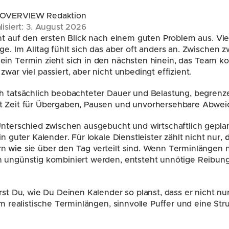
 OVERVIEW Redaktion
lisiert: 3. August 2026
eht auf den ersten Blick nach einem guten Problem aus. Vie
ge. Im Alltag fühlt sich das aber oft anders an. Zwischen 
ein Termin zieht sich in den nächsten hinein, das Team k
war viel passiert, aber nicht unbedingt effizient.
ch tatsächlich beobachteter Dauer und Belastung, begrenz
t Zeit für Übergaben, Pausen und unvorhersehbare Abwe
Unterschied zwischen ausgebucht und wirtschaftlich geplant
n guter Kalender. Für lokale Dienstleister zählt nicht nur, 
n 
wie
 sie über den Tag verteilt sind. Wenn Terminlängen n
 ungünstig kombiniert werden, entsteht unnötige Reibung.
rst Du, wie Du Deinen Kalender so planst, dass er nicht nur 
um realistische Terminlängen, sinnvolle Puffer und eine Str