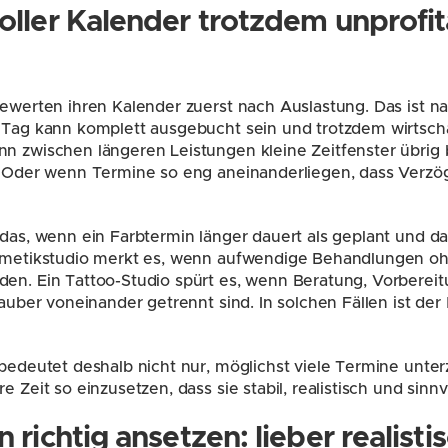
ller Kalender trotzdem unprofita
ewerten ihren Kalender zuerst nach Auslastung. Das ist nach
 Tag kann komplett ausgebucht sein und trotzdem wirtschaf
n zwischen längeren Leistungen kleine Zeitfenster übrig bl
n. Oder wenn Termine so eng aneinanderliegen, dass Verz
 das, wenn ein Farbtermin länger dauert als geplant und d
osmetikstudio merkt es, wenn aufwendige Behandlungen ohn
en. Ein Tattoo-Studio spürt es, wenn Beratung, Vorbereitu
sauber voneinander getrennt sind. In solchen Fällen ist der 
 bedeutet deshalb nicht nur, möglichst viele Termine unterz
e Zeit so einzusetzen, dass sie stabil, realistisch und sinnvo
richtig ansetzen: lieber realistisc