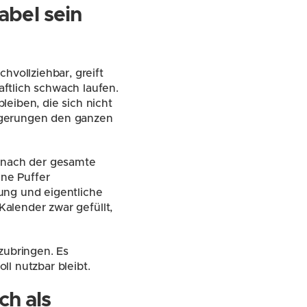
bel sein 
vollziehbar, greift 
tlich schwach laufen. 
eiben, die sich nicht 
ögerungen den ganzen 
anach der gesamte 
e Puffer 
ng und eigentliche 
Kalender zwar gefüllt, 
ubringen. Es 
ll nutzbar bleibt.
h als 