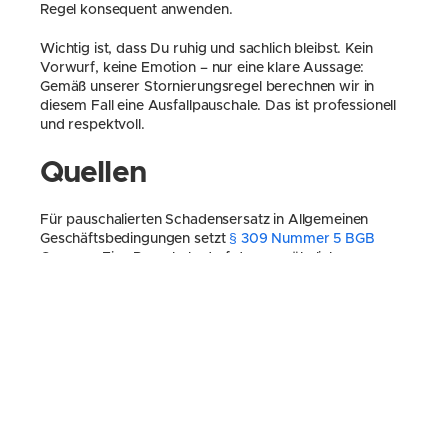
Regel konsequent anwenden.
Wichtig ist, dass Du ruhig und sachlich bleibst. Kein 
Vorwurf, keine Emotion – nur eine klare Aussage: 
Gemäß unserer Stornierungsregel berechnen wir in 
diesem Fall eine Ausfallpauschale. Das ist professionell 
und respektvoll.
Quellen
Für pauschalierten Schadensersatz in Allgemeinen 
Geschäftsbedingungen setzt 
§ 309 Nummer 5 BGB
Grenzen: Eine Pauschale darf den gewöhnlich zu 
erwartenden Schaden nicht übersteigen, und der 
Nachweis eines geringeren oder fehlenden Schadens 
muss möglich bleiben. Das 
Existenzgründungsportal 
des Bundes
 zeigt zugleich, warum Preise und 
Ausfallkosten aus dem eigenen Betrieb kalkuliert 
werden müssen. Der Beitrag ersetzt keine 
Rechtsberatung: Verwende keine fremde Stunden- oder 
Prozentstaffel ungeprüft als eigene Regel.