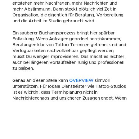
entstehen mehr Nachfragen, mehr Nachrichten und 
mehr Abstimmung. Dann steckt plötzlich viel Zeit in 
Organisation, die eigentlich für Beratung, Vorbereitung 
und die Arbeit im Studio gebraucht wird.
Ein sauberer Buchungsprozess bringt hier spürbar 
Entlastung. Wenn Anfragen geordnet hereinkommen, 
Beratungen klar von Tattoo-Terminen getrennt sind und 
Verfügbarkeiten nachvollziehbar gepflegt werden, 
musst Du weniger improvisieren. Das macht es leichter, 
auch bei längeren Vorlaufzeiten ruhig und professionell 
zu bleiben.
Genau an dieser Stelle kann 
OVERVIEW
 sinnvoll 
unterstützen. Für lokale Dienstleister wie Tattoo-Studios 
ist es wichtig, dass Terminplanung nicht in 
Nachrichtenchaos und unsicheren Zusagen endet. Wenn 
Beratung, Verfügbarkeiten und Buchungswege klar 
organisiert sind, lässt sich auch eine längere Wartezeit 
besser kommunizieren. Kunden wissen dann eher, 
woran sie sind, und das Studio behält den Überblick.
Das Ziel ist nicht, Wartezeit künstlich schönzureden. Das 