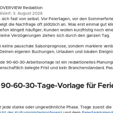
 OVERVIEW Redaktion
lisiert: 3. August 2026
sich fast von selbst. Vor Feiertagen, vor den Sommerferi
gt die Nachfrage oft plötzlich an. Was erst einmal gut klin
lefon klingelt häufiger, Kunden wollen kurzfristig noch ein
 kleine Verzögerungen ziehen sich durch den ganzen Tag.
 keine pauschale Saisonprognose, sondern markiere verläs
t Deinen eigenen Buchungen, Urlauben und lokalen Ereigni
nde 90-60-30-Arbeitsvorlage ist ein redaktionelles Planung
nschaftlich belegte Frist und kein Branchenstandard. Pas
e 90-60-30-Tage-Vorlage für Feri
sicht der Kultusministerkonferenz
 und dem 
Feiertagskalend