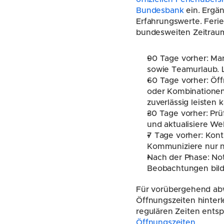
Bundesbank
 ein. Ergä
Erfahrungswerte. Feri
bundesweiten Zeitrau
90 Tage vorher: Mar
sowie Teamurlaub. L
60 Tage vorher: Öff
oder Kombinationen 
zuverlässig leisten 
30 Tage vorher: Prü
und aktualisiere We
7 Tage vorher: Kont
Kommuniziere nur no
Nach der Phase: Not
Beobachtungen bild
Für vorübergehend ab
Öffnungszeiten hinterl
regulären Zeiten entsp
Öffnungszeiten
.