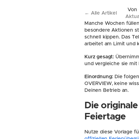
Von
← Alle Artikel
Aktua
Manche Wochen füllen 
besondere Aktionen stei
schnell kippen. Das Te
arbeitet am Limit und
Kurz gesagt:
 Übernimm
und vergleiche sie mi
Einordnung:
 Die folge
OVERVIEW, keine wisse
Deinen Betrieb an.
Die original
Feiertage
offiziellen Ferienüber