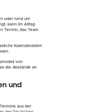
en oder rund um 
gt, kann im Alltag 
en Termin, das Team 
sliche Kalenderdaten 
ssen.
smodell von 
se die Abstände an 
en und 
Nutze diese Vorlage für jede starke oder ungewöhnliche Phase. Trage zuerst die Termine aus der 
er der Deutschen 