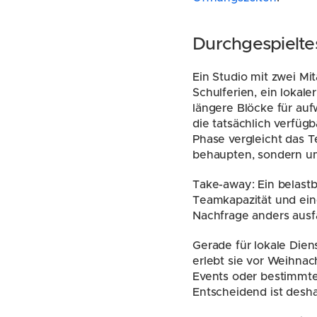
Durchgespieltes
Ein Studio mit zwei Mi
Schulferien, ein lokal
längere Blöcke für auf
die tatsächlich verfüg
Phase vergleicht das 
behaupten, sondern um
Take-away: Ein belastba
Teamkapazität und eine
Nachfrage anders ausfäl
Gerade für lokale Dien
erlebt sie vor Weihna
Events oder bestimmten
Entscheidend ist desh