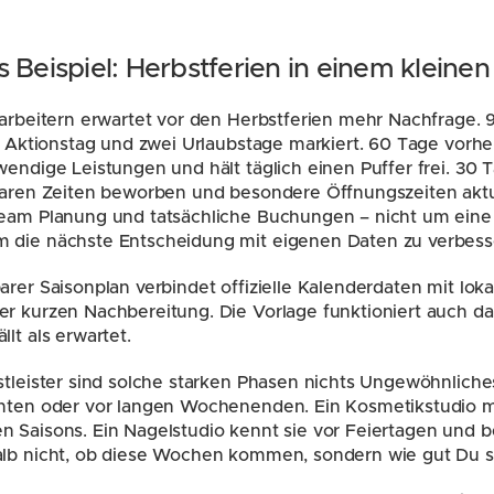
 Beispiel: Herbstferien in einem kleinen
tarbeitern erwartet vor den Herbstferien mehr Nachfrage.
er Aktionstag und zwei Urlaubstage markiert. 60 Tage vorhe
wendige Leistungen und hält täglich einen Puffer frei. 30 
baren Zeiten beworben und besondere Öffnungszeiten aktual
Team Planung und tatsächliche Buchungen – nicht um eine 
 die nächste Entscheidung mit eigenen Daten zu verbess
rer Saisonplan verbindet offizielle Kalenderdaten mit lokal
r kurzen Nachbereitung. Die Vorlage funktioniert auch da
lt als erwartet.
stleister sind solche starken Phasen nichts Ungewöhnliches.
chten oder vor langen Wochenenden. Ein Kosmetikstudio me
 Saisons. Ein Nagelstudio kennt sie vor Feiertagen und b
alb nicht, ob diese Wochen kommen, sondern wie gut Du si