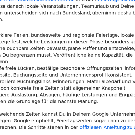
nze danach lokale Veranstaltungen, Teamurlaub und Deine
en unterscheiden sich nach Bundesland; übernimm deshalb 
m.
kiere Ferien, bundesweite und regionale Feiertage, lokale
ege fest, welche Leistungen in dieser Phase besonders ge
ne buchbare Zeiten bewusst, plane Puffer und entscheide,
Du begrenzen musst. Veröffentliche keine Kapazität, die 
kann.
fe freie Lücken, bestätige besondere Öffnungszeiten, in
bsite, Buchungsseite und Unternehmensprofil konsistent.
rolliere Buchungslinks, Erinnerungen, Materialbedarf und V
ch konkrete freie Zeiten statt allgemeiner Knappheit.
iere Auslastung, Absagen, häufige Leistungen und Engpäss
en die Grundlage für die nächste Planung.
weichende Zeiten kannst Du in Deinem Google Unternehme
egen. Google empfiehlt, Feiertagszeiten sogar dann zu bes
rechen. Die Schritte stehen in der 
offiziellen Anleitung zu 