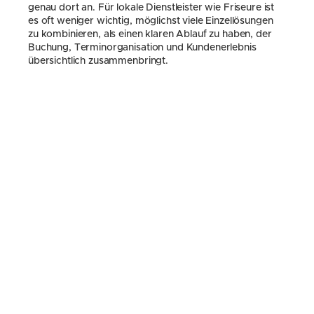
genau dort an. Für lokale Dienstleister wie Friseure ist 
es oft weniger wichtig, möglichst viele Einzellösungen 
zu kombinieren, als einen klaren Ablauf zu haben, der 
Buchung, Terminorganisation und Kundenerlebnis 
übersichtlich zusammenbringt.
Der Vorteil liegt dabei nicht in Technik um der Technik 
willen. Er liegt darin, dass weniger zwischen 
verschiedenen Wegen gesprungen werden muss. Wenn 
Terminbuchung, Erinnerungen und Tagesstruktur 
sauber zusammenspielen, wird der Alltag spürbar 
ruhiger. Und genau das spart am Ende oft mehr Zeit als 
jedes einzelne Zusatztool für sich.
Quellen
Google empfiehlt in den 
Leitfragen zu hilfreichen 
Inhalten
 originelle Informationen, vollständige 
Einordnung, klare Quellen und einen erkennbaren 
Nutzen für Menschen. Das 
W3C
 zeigt für digitale 
Abläufe außerdem, wie klare Beschriftungen, 
Anweisungen und Fehlerhinweise die Nutzung von 