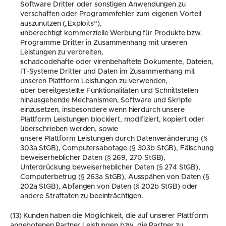
Software Dritter oder sonstigen Anwendungen zu 
verschaffen oder Programmfehler zum eigenen Vorteil 
auszunutzen („Exploits“),
unberechtigt kommerzielle Werbung für Produkte bzw. 
Programme Dritter in Zusammenhang mit unseren 
Leistungen zu verbreiten,
schadcodehafte oder virenbehaftete Dokumente, Dateien, 
IT-Systeme Dritter und Daten im Zusammenhang mit 
unseren Plattform Leistungen zu verwenden,
über bereitgestellte Funktionalitäten und Schnittstellen 
hinausgehende Mechanismen, Software und Skripte 
einzusetzen, insbesondere wenn hierdurch unsere 
Plattform Leistungen blockiert, modifiziert, kopiert oder 
überschrieben werden, sowie
unsere Plattform Leistungen durch Datenveränderung (§ 
303a StGB), Computersabotage (§ 303b StGB), Fälschung 
beweiserheblicher Daten (§ 269, 270 StGB), 
Unterdrückung beweiserheblicher Daten (§ 274 StGB), 
Computerbetrug (§ 263a StGB), Ausspähen von Daten (§ 
202a StGB), Abfangen von Daten (§ 202b StGB) oder 
andere Straftaten zu beeinträchtigen.
(13) Kunden haben die Möglichkeit, die auf unserer Plattform 
angebotenen Partner Leistungen bzw. die Partner zu 