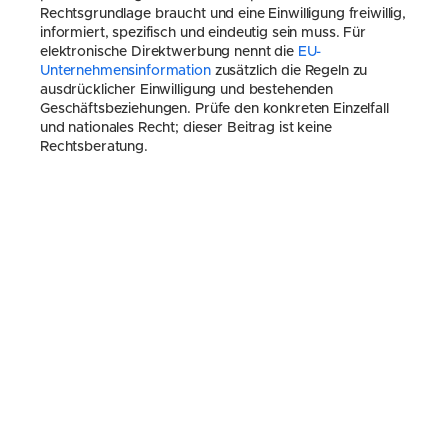
Rechtsgrundlage braucht und eine Einwilligung freiwillig, 
informiert, spezifisch und eindeutig sein muss. Für 
elektronische Direktwerbung nennt die 
EU-
Unternehmensinformation
 zusätzlich die Regeln zu 
ausdrücklicher Einwilligung und bestehenden 
Geschäftsbeziehungen. Prüfe den konkreten Einzelfall 
und nationales Recht; dieser Beitrag ist keine 
Rechtsberatung.
Fazit
Ein E-Mail-Newsletter ist kein aufwendiges 
Marketingprojekt. Er ist ein direkter, persönlicher Kanal 
zu Menschen, die Dich bereits kennen. Mit wenig 
Aufwand und einem klaren Rhythmus kannst Du damit 
Kunden reaktivieren, freie Termine füllen und die 
Bindung zu Deinen Stammkunden stärken. Wer einmal 
damit anfängt, fragt sich oft, warum er so lange 
gewartet hat.