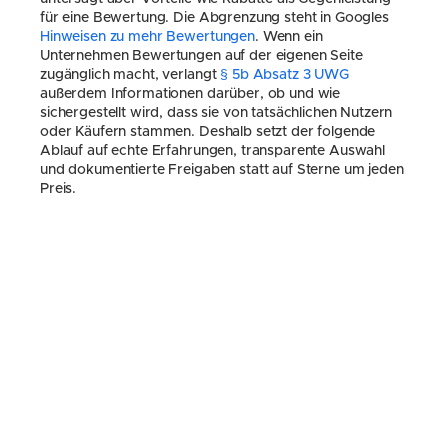
für eine Bewertung. Die Abgrenzung steht in Googles 
Hinweisen zu mehr Bewertungen
. Wenn ein 
Unternehmen Bewertungen auf der eigenen Seite 
zugänglich macht, verlangt 
§ 5b Absatz 3 UWG
außerdem Informationen darüber, ob und wie 
sichergestellt wird, dass sie von tatsächlichen Nutzern 
oder Käufern stammen. Deshalb setzt der folgende 
Ablauf auf echte Erfahrungen, transparente Auswahl 
und dokumentierte Freigaben statt auf Sterne um jeden 
Preis.
Fazit
Negative Bewertungen gehören zum Alltag jedes 
Dienstleisters. Entscheidend ist nicht, ob Du sie 
bekommst, sondern wie Du damit umgehst. Eine ruhige, 
respektvolle Antwort zeigt potenziellen Neukunden, 
dass Du professionell arbeitest und Kritik ernst nimmst. 
Das stärkt Dein Profil – auch wenn die Bewertung selbst 
negativ war.