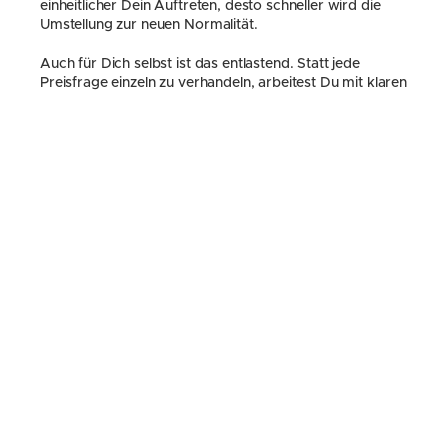
einheitlicher Dein Auftreten, desto schneller wird die 
Umstellung zur neuen Normalität.
Auch für Dich selbst ist das entlastend. Statt jede 
Preisfrage einzeln zu verhandeln, arbeitest Du mit klaren 
Informationen und festen Abläufen. Das spart Zeit und 
schützt Deine Energie.
Quellen
Das 
Existenzgründungsportal des Bundes
 führt die 
Preiskalkulation für Handwerk und Dienstleistungen 
über Kosten und verkaufbare Stunden. Für Angebote 
an Verbraucher verlangt die 
Preisangabenverordnung
eindeutig zugeordnete, gut wahrnehmbare 
Preisangaben und grundsätzlich den Gesamtpreis. 
Daher sind die Zahlen in diesem Beitrag nur 
Rechenbeispiele mit offengelegten Annahmen, keine 
Branchenwerte oder Preisempfehlungen.
Fazit