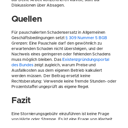
auf Deine Arbeit konzentrieren kannst, statt auf 
Diskussionen über Absagen.
Quellen
Für pauschalierten Schadensersatz in Allgemeinen 
Geschäftsbedingungen setzt 
§ 309 Nummer 5 BGB
Grenzen: Eine Pauschale darf den gewöhnlich zu 
erwartenden Schaden nicht übersteigen, und der 
Nachweis eines geringeren oder fehlenden Schadens 
muss möglich bleiben. Das 
Existenzgründungsportal 
des Bundes
 zeigt zugleich, warum Preise und 
Ausfallkosten aus dem eigenen Betrieb kalkuliert 
werden müssen. Der Beitrag ersetzt keine 
Rechtsberatung: Verwende keine fremde Stunden- oder 
Prozentstaffel ungeprüft als eigene Regel.
Fazit
Eine Stornierungsgebühr einzuführen ist keine Frage 
von Härte oder Strenge. Es ist eine Frage von Klarheit. 
Wer seine Regeln offen kommuniziert, konsequent 