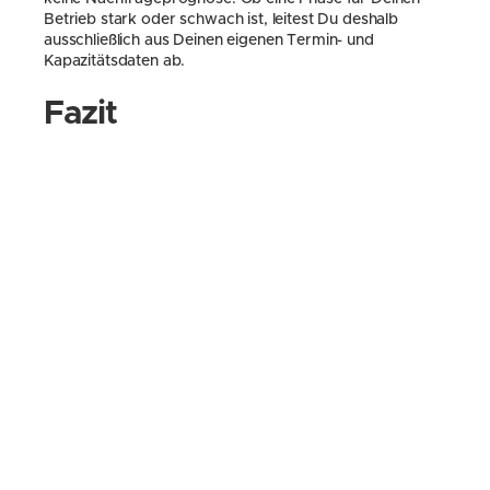
Betrieb stark oder schwach ist, leitest Du deshalb 
ausschließlich aus Deinen eigenen Termin- und 
Kapazitätsdaten ab.
Fazit
Schwache Monate gehören zum Alltag lokaler 
Dienstleister. Wer sie kennt und sich darauf vorbereitet, 
kann sie aktiv nutzen – für Kundenpflege, Sichtbarkeit 
und interne Verbesserungen. Das Abwarten ist selten 
die beste Strategie. Kleine, gezielte Maßnahmen können 
den Unterschied machen zwischen einem Monat, der 
sich lang anfühlt, und einem, der Dich für die nächste 
Hochsaison besser aufstellt.